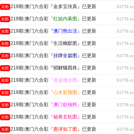
219期:澳门六合彩『金多宝传真』已更新
51776.cc
彩图
219期:澳门六合彩
『红姐内幕图』
已更新
51776.cc
彩图
219期:澳门六合彩
『澳门熊出没』
已更新
51776.cc
彩图
219期:澳门六合彩『生活幽默图』已更新
51776.cc
彩图
219期:澳门六合彩
『挂牌全篇图』
已更新
51776.cc
彩图
219期:澳门六合彩
『招财猫四肖』
已更新
51776.cc
彩图
219期:澳门六合彩
『凌波微步图』
已更新
51776.cc
彩图
219期:澳门六合彩
『心水彩报图』
已更新
51776.cc
彩图
219期:澳门六合彩
『澳门欲钱料』
已更新
51776.cc
彩图
219期:澳门六合彩
『秘典玄机图』
已更新
51776.cc
彩图
219期:澳门六合彩
『惠泽知了图』
已更新
51776.cc
彩图