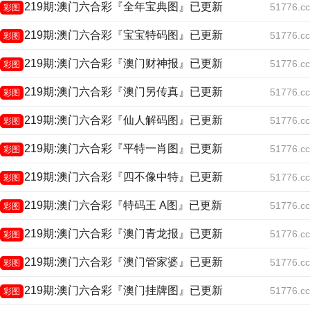
219期:澳门六合彩『全年宝典图』已更新
51776.cc
彩图
219期:澳门六合彩『宝宝特码图』已更新
51776.cc
彩图
219期:澳门六合彩『澳门财神报』已更新
51776.cc
彩图
219期:澳门六合彩『澳门另传真』已更新
51776.cc
彩图
219期:澳门六合彩『仙人解码图』已更新
51776.cc
彩图
219期:澳门六合彩『平特一肖图』已更新
51776.cc
彩图
219期:澳门六合彩『四不像中特』已更新
51776.cc
彩图
219期:澳门六合彩『特码王 A图』已更新
51776.cc
彩图
219期:澳门六合彩『澳门青龙报』已更新
51776.cc
彩图
219期:澳门六合彩『澳门管家婆』已更新
51776.cc
彩图
219期:澳门六合彩『澳门挂牌图』已更新
51776.cc
彩图