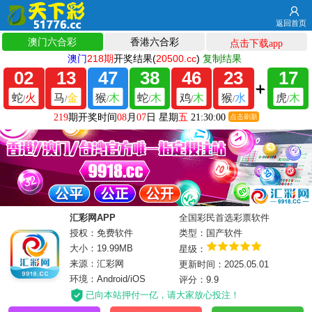
返回首页
汇彩网APP
全国彩民首选彩票软件
授权：免费软件
类型：国产软件
大小：19.99MB
星级：
来源：汇彩网
更新时间：2025.05.01
环境：Android/iOS
评分：9.9
已向本站押付一亿，请大家放心投注！