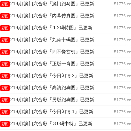
219期:澳门六合彩『澳门跑马图』已更新
51776.cc
彩图
219期:澳门六合彩『内幕传真图』已更新
51776.cc
彩图
219期:澳门六合彩『 1 2码特图』已更新
51776.cc
彩图
219期:澳门六合彩『九肖十码图』已更新
51776.cc
彩图
219期:澳门六合彩『四不像玄机』已更新
51776.cc
彩图
219期:澳门六合彩『正版一肖图』已更新
51776.cc
彩图
219期:澳门六合彩『今日闲情 2』已更新
51776.cc
彩图
219期:澳门六合彩『高清跑狗图』已更新
51776.cc
彩图
219期:澳门六合彩『另版跑狗图』已更新
51776.cc
彩图
219期:澳门六合彩『今日闲情 1』已更新
51776.cc
彩图
219期:澳门六合彩『 3 0码中特』已更新
51776.cc
彩图