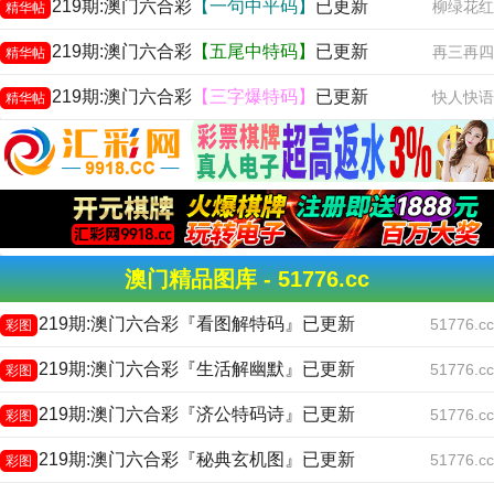
219期:澳门六合彩
【一句中平码】
已更新
柳绿花红
精华帖
219期:澳门六合彩
【五尾中特码】
已更新
再三再四
精华帖
219期:澳门六合彩
【三字爆特码】
已更新
快人快语
精华帖
澳门精品图库 - 51776.cc
219期:澳门六合彩『看图解特码』已更新
51776.cc
彩图
219期:澳门六合彩『生活解幽默』已更新
51776.cc
彩图
219期:澳门六合彩『济公特码诗』已更新
51776.cc
彩图
219期:澳门六合彩『秘典玄机图』已更新
51776.cc
彩图