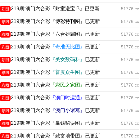
219期:澳门六合彩
『财童送宝 B』
已更新
51776.cc
彩图
219期:澳门六合彩
『博彩特刊图』
已更新
51776.cc
彩图
219期:澳门六合彩
『六合雄霸图』
已更新
51776.cc
彩图
219期:澳门六合彩
『奇准无比图』
已更新
51776.cc
彩图
219期:澳门六合彩
『美女数码料』
已更新
51776.cc
彩图
219期:澳门六合彩
『普度众生图』
已更新
51776.cc
彩图
219期:澳门六合彩
『彩民之家图』
已更新
51776.cc
彩图
219期:澳门六合彩
『澳门时运通』
已更新
51776.cc
彩图
219期:澳门六合彩
『澳门小诸葛』
已更新
51776.cc
彩图
219期:澳门六合彩『赢钱秘诀图』已更新
51776.cc
彩图
219期:澳门六合彩『致富地带图』已更新
51776.cc
彩图