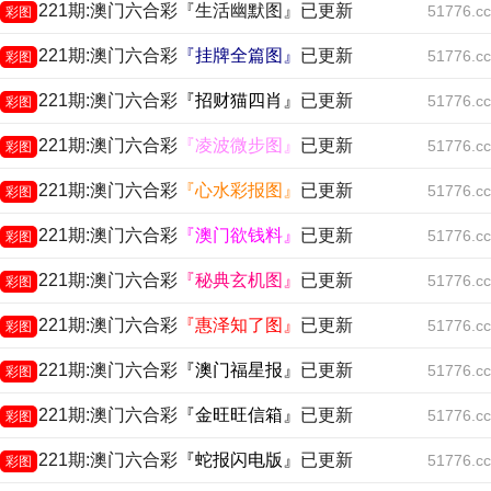
221期:澳门六合彩『生活幽默图』已更新
51776.cc
彩图
221期:澳门六合彩
『挂牌全篇图』
已更新
51776.cc
彩图
221期:澳门六合彩
『招财猫四肖』
已更新
51776.cc
彩图
221期:澳门六合彩
『凌波微步图』
已更新
51776.cc
彩图
221期:澳门六合彩
『心水彩报图』
已更新
51776.cc
彩图
221期:澳门六合彩
『澳门欲钱料』
已更新
51776.cc
彩图
221期:澳门六合彩
『秘典玄机图』
已更新
51776.cc
彩图
221期:澳门六合彩
『惠泽知了图』
已更新
51776.cc
彩图
221期:澳门六合彩
『澳门福星报』
已更新
51776.cc
彩图
221期:澳门六合彩
『金旺旺信箱』
已更新
51776.cc
彩图
221期:澳门六合彩
『蛇报闪电版』
已更新
51776.cc
彩图