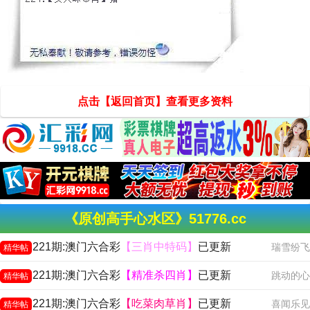
点击【返回首页】查看更多资料
《原创高手心水区》51776.cc
221期:澳门六合彩
【三肖中特码】
已更新
瑞雪纷飞
精华帖
221期:澳门六合彩
【精准杀四肖】
已更新
跳动的心
精华帖
221期:澳门六合彩
【吃菜肉草肖】
已更新
喜闻乐见
精华帖