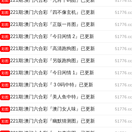
221期:澳门六合彩『九肖十码图』已更新
51776.cc
彩图
221期:澳门六合彩『四不像玄机』已更新
51776.cc
彩图
221期:澳门六合彩『正版一肖图』已更新
51776.cc
彩图
221期:澳门六合彩『今日闲情 2』已更新
51776.cc
彩图
221期:澳门六合彩『高清跑狗图』已更新
51776.cc
彩图
221期:澳门六合彩『另版跑狗图』已更新
51776.cc
彩图
221期:澳门六合彩『今日闲情 1』已更新
51776.cc
彩图
221期:澳门六合彩『 3 0码中特』已更新
51776.cc
彩图
221期:澳门六合彩『美人鱼中特』已更新
51776.cc
彩图
221期:澳门六合彩『澳门女人味』已更新
51776.cc
彩图
221期:澳门六合彩『幽默猜测图』已更新
51776.cc
彩图