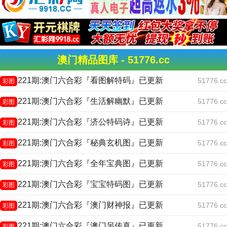
澳门精品图库 - 51776.cc
221期:澳门六合彩『看图解特码』已更新
51776.cc
彩图
221期:澳门六合彩『生活解幽默』已更新
51776.cc
彩图
221期:澳门六合彩『济公特码诗』已更新
51776.cc
彩图
221期:澳门六合彩『秘典玄机图』已更新
51776.cc
彩图
221期:澳门六合彩『全年宝典图』已更新
51776.cc
彩图
221期:澳门六合彩『宝宝特码图』已更新
51776.cc
彩图
221期:澳门六合彩『澳门财神报』已更新
51776.cc
彩图
221期:澳门六合彩『澳门另传真』已更新
51776.cc
彩图