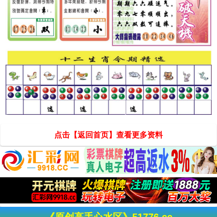
点击【返回首页】查看更多资料
《原创高手心水区》51776.cc