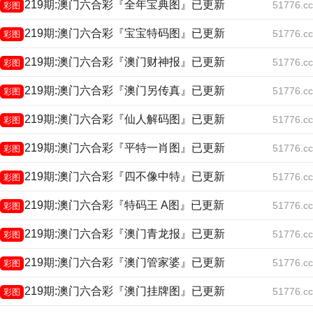
219期:澳门六合彩『全年宝典图』已更新
51776.cc
彩图
219期:澳门六合彩『宝宝特码图』已更新
51776.cc
彩图
219期:澳门六合彩『澳门财神报』已更新
51776.cc
彩图
219期:澳门六合彩『澳门另传真』已更新
51776.cc
彩图
219期:澳门六合彩『仙人解码图』已更新
51776.cc
彩图
219期:澳门六合彩『平特一肖图』已更新
51776.cc
彩图
219期:澳门六合彩『四不像中特』已更新
51776.cc
彩图
219期:澳门六合彩『特码王 A图』已更新
51776.cc
彩图
219期:澳门六合彩『澳门青龙报』已更新
51776.cc
彩图
219期:澳门六合彩『澳门管家婆』已更新
51776.cc
彩图
219期:澳门六合彩『澳门挂牌图』已更新
51776.cc
彩图