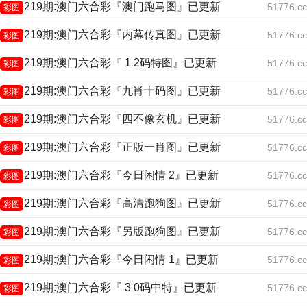
219期:澳门六合彩『澳门跑马图』已更新
51776.cc
彩图
219期:澳门六合彩『内幕传真图』已更新
51776.cc
彩图
219期:澳门六合彩『 1 2码特图』已更新
51776.cc
彩图
219期:澳门六合彩『九肖十码图』已更新
51776.cc
彩图
219期:澳门六合彩『四不像玄机』已更新
51776.cc
彩图
219期:澳门六合彩『正版一肖图』已更新
51776.cc
彩图
219期:澳门六合彩『今日闲情 2』已更新
51776.cc
彩图
219期:澳门六合彩『高清跑狗图』已更新
51776.cc
彩图
219期:澳门六合彩『另版跑狗图』已更新
51776.cc
彩图
219期:澳门六合彩『今日闲情 1』已更新
51776.cc
彩图
219期:澳门六合彩『 3 0码中特』已更新
51776.cc
彩图