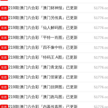
219期:澳门六合彩『澳门财神报』已更新
51776.cc
彩图
219期:澳门六合彩『澳门另传真』已更新
51776.cc
彩图
219期:澳门六合彩『仙人解码图』已更新
51776.cc
彩图
219期:澳门六合彩『平特一肖图』已更新
51776.cc
彩图
219期:澳门六合彩『四不像中特』已更新
51776.cc
彩图
219期:澳门六合彩『特码王 A图』已更新
51776.cc
彩图
219期:澳门六合彩『澳门青龙报』已更新
51776.cc
彩图
219期:澳门六合彩『澳门管家婆』已更新
51776.cc
彩图
219期:澳门六合彩『澳门挂牌图』已更新
51776.cc
彩图
219期:澳门六合彩『澳门跑马图』已更新
51776.cc
彩图
219期:澳门六合彩『内幕传真图』已更新
51776.cc
彩图