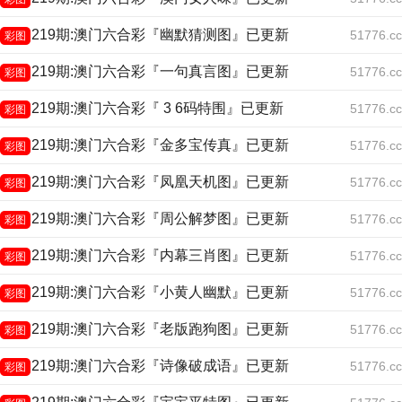
219期:澳门六合彩『幽默猜测图』已更新
51776.cc
彩图
219期:澳门六合彩『一句真言图』已更新
51776.cc
彩图
219期:澳门六合彩『 3 6码特围』已更新
51776.cc
彩图
219期:澳门六合彩『金多宝传真』已更新
51776.cc
彩图
219期:澳门六合彩『凤凰天机图』已更新
51776.cc
彩图
219期:澳门六合彩『周公解梦图』已更新
51776.cc
彩图
219期:澳门六合彩『内幕三肖图』已更新
51776.cc
彩图
219期:澳门六合彩『小黄人幽默』已更新
51776.cc
彩图
219期:澳门六合彩『老版跑狗图』已更新
51776.cc
彩图
219期:澳门六合彩『诗像破成语』已更新
51776.cc
彩图