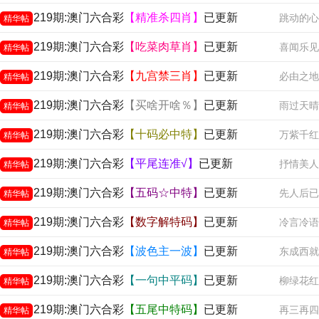
219期:澳门六合彩
【精准杀四肖】
已更新
跳动的心
精华帖
219期:澳门六合彩
【吃菜肉草肖】
已更新
喜闻乐见
精华帖
219期:澳门六合彩
【九宫禁三肖】
已更新
必由之地
精华帖
219期:澳门六合彩
【买啥开啥％】
已更新
雨过天晴
精华帖
219期:澳门六合彩
【十码必中特】
已更新
万紫千红
精华帖
219期:澳门六合彩
【平尾连准√】
已更新
抒情美人
精华帖
219期:澳门六合彩
【五码☆中特】
已更新
先人后已
精华帖
219期:澳门六合彩
【数字解特码】
已更新
冷言冷语
精华帖
219期:澳门六合彩
【波色主一波】
已更新
东成西就
精华帖
219期:澳门六合彩
【一句中平码】
已更新
柳绿花红
精华帖
219期:澳门六合彩
【五尾中特码】
已更新
再三再四
精华帖