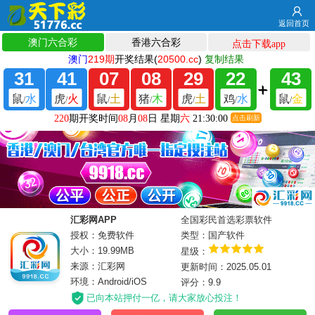
返回首页
汇彩网APP
全国彩民首选彩票软件
授权：免费软件
类型：国产软件
大小：19.99MB
星级：
来源：汇彩网
更新时间：2025.05.01
环境：Android/iOS
评分：9.9
已向本站押付一亿，请大家放心投注！