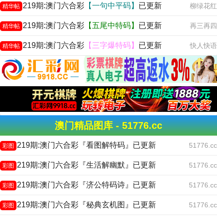
219期:澳门六合彩
【一句中平码】
已更新
柳绿花红
精华帖
219期:澳门六合彩
【五尾中特码】
已更新
再三再四
精华帖
219期:澳门六合彩
【三字爆特码】
已更新
快人快语
精华帖
澳门精品图库 - 51776.cc
219期:澳门六合彩『看图解特码』已更新
51776.cc
彩图
219期:澳门六合彩『生活解幽默』已更新
51776.cc
彩图
219期:澳门六合彩『济公特码诗』已更新
51776.cc
彩图
219期:澳门六合彩『秘典玄机图』已更新
51776.cc
彩图