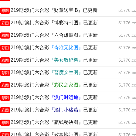
219期:澳门六合彩
『财童送宝 B』
已更新
51776.cc
彩图
219期:澳门六合彩
『博彩特刊图』
已更新
51776.cc
彩图
219期:澳门六合彩
『六合雄霸图』
已更新
51776.cc
彩图
219期:澳门六合彩
『奇准无比图』
已更新
51776.cc
彩图
219期:澳门六合彩
『美女数码料』
已更新
51776.cc
彩图
219期:澳门六合彩
『普度众生图』
已更新
51776.cc
彩图
219期:澳门六合彩
『彩民之家图』
已更新
51776.cc
彩图
219期:澳门六合彩
『澳门时运通』
已更新
51776.cc
彩图
219期:澳门六合彩
『澳门小诸葛』
已更新
51776.cc
彩图
219期:澳门六合彩『赢钱秘诀图』已更新
51776.cc
彩图
219期:澳门六合彩『致富地带图』已更新
51776.cc
彩图