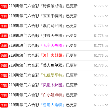
219期:澳门六合彩『诗像破成语』已更新
51776.cc
彩图
219期:澳门六合彩『宝宝平特图』已更新
51776.cc
彩图
219期:澳门六合彩『澳门马经图』已更新
51776.cc
彩图
219期:澳门六合彩『挂牌天书图』已更新
51776.cc
彩图
219期:澳门六合彩
『无字天书图』
已更新
51776.cc
彩图
219期:澳门六合彩
『澳门火麒麟』
已更新
51776.cc
彩图
219期:澳门六合彩
『美人鱼单双』
已更新
51776.cc
彩图
219期:澳门六合彩
『包租婆平特』
已更新
51776.cc
彩图
219期:澳门六合彩
『凤凰卜卦图』
已更新
51776.cc
彩图
219期:澳门六合彩
『白小姐点特』
已更新
51776.cc
彩图
219期:澳门六合彩
『曾道人送特』
已更新
51776.cc
彩图