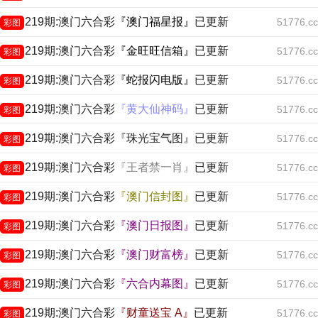
219期:澳门六合彩
『澳门福星报』
已更新
51776.cc
彩图
219期:澳门六合彩
『金旺旺信箱』
已更新
51776.cc
彩图
219期:澳门六合彩
『蛇报闪电版』
已更新
51776.cc
彩图
219期:澳门六合彩
『黄大仙神码』
已更新
51776.cc
彩图
219期:澳门六合彩『珠光宝气图』已更新
51776.cc
彩图
219期:澳门六合彩
『王者禁一肖』
已更新
51776.cc
彩图
219期:澳门六合彩
『澳门信封图』
已更新
51776.cc
彩图
219期:澳门六合彩
『澳门日报图』
已更新
51776.cc
彩图
219期:澳门六合彩
『澳门财富榜』
已更新
51776.cc
彩图
219期:澳门六合彩
『六合内幕图』
已更新
51776.cc
彩图
219期:澳门六合彩
『财童送宝 A』
已更新
51776.cc
彩图