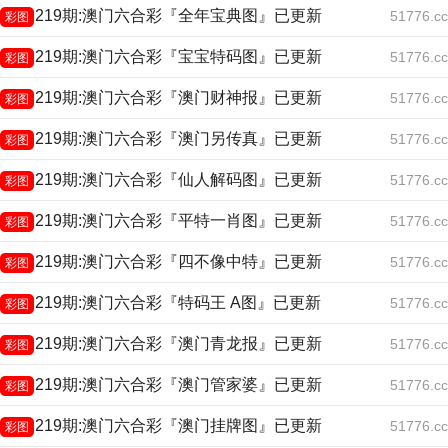
219期:澳门六合彩『全年宝典图』已更新
51776.cc
彩图
219期:澳门六合彩『宝宝特码图』已更新
51776.cc
彩图
219期:澳门六合彩『澳门财神报』已更新
51776.cc
彩图
219期:澳门六合彩『澳门另传真』已更新
51776.cc
彩图
219期:澳门六合彩『仙人解码图』已更新
51776.cc
彩图
219期:澳门六合彩『平特一肖图』已更新
51776.cc
彩图
219期:澳门六合彩『四不像中特』已更新
51776.cc
彩图
219期:澳门六合彩『特码王 A图』已更新
51776.cc
彩图
219期:澳门六合彩『澳门青龙报』已更新
51776.cc
彩图
219期:澳门六合彩『澳门管家婆』已更新
51776.cc
彩图
219期:澳门六合彩『澳门挂牌图』已更新
51776.cc
彩图