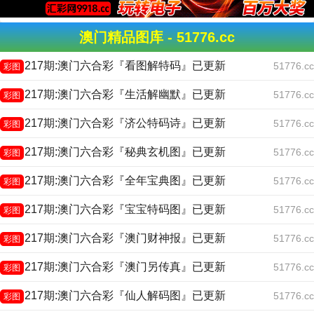
澳门精品图库 - 51776.cc
217期:澳门六合彩『看图解特码』已更新
51776.cc
彩图
217期:澳门六合彩『生活解幽默』已更新
51776.cc
彩图
217期:澳门六合彩『济公特码诗』已更新
51776.cc
彩图
217期:澳门六合彩『秘典玄机图』已更新
51776.cc
彩图
217期:澳门六合彩『全年宝典图』已更新
51776.cc
彩图
217期:澳门六合彩『宝宝特码图』已更新
51776.cc
彩图
217期:澳门六合彩『澳门财神报』已更新
51776.cc
彩图
217期:澳门六合彩『澳门另传真』已更新
51776.cc
彩图
217期:澳门六合彩『仙人解码图』已更新
51776.cc
彩图