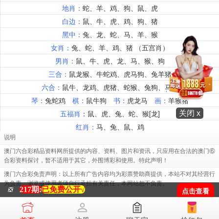
关闭 x
说明
澳门六合彩精品资料网所提供的内容、资料、图片和资讯，只应用在合法的澳门⑥
合彩资料探讨，暂不适用于其它，外围博彩和使用。特此声明！
澳门六合彩免责声明：以上所有广告内容均为彩票赞助商提供，本站不对其经营行
为负责。浏览或使用者须自行承担有关责任，本网站恕不负责。
217期:
已免费公开√
❎
点击查看
[澳门六合彩]易记域名51776.cc