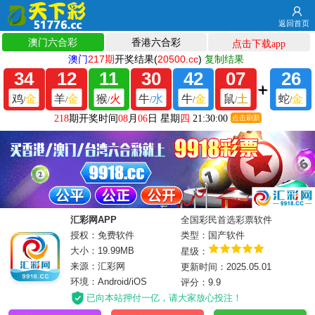
返回首页
汇彩网APP
全国彩民首选彩票软件
授权：免费软件
类型：国产软件
大小：19.99MB
星级：
来源：汇彩网
更新时间：2025.05.01
环境：Android/iOS
评分：9.9
已向本站押付一亿，请大家放心投注！