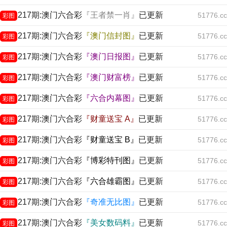
217期:澳门六合彩
『王者禁一肖』
已更新
51776.cc
彩图
217期:澳门六合彩
『澳门信封图』
已更新
51776.cc
彩图
217期:澳门六合彩
『澳门日报图』
已更新
51776.cc
彩图
217期:澳门六合彩
『澳门财富榜』
已更新
51776.cc
彩图
217期:澳门六合彩
『六合内幕图』
已更新
51776.cc
彩图
217期:澳门六合彩
『财童送宝 A』
已更新
51776.cc
彩图
217期:澳门六合彩
『财童送宝 B』
已更新
51776.cc
彩图
217期:澳门六合彩
『博彩特刊图』
已更新
51776.cc
彩图
217期:澳门六合彩
『六合雄霸图』
已更新
51776.cc
彩图
217期:澳门六合彩
『奇准无比图』
已更新
51776.cc
彩图
217期:澳门六合彩
『美女数码料』
已更新
51776.cc
彩图