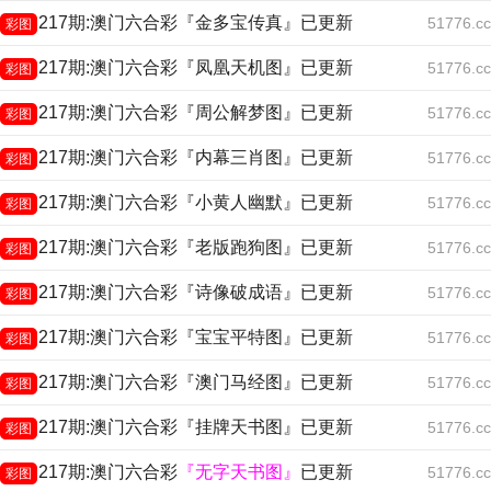
217期:澳门六合彩『金多宝传真』已更新
51776.cc
彩图
217期:澳门六合彩『凤凰天机图』已更新
51776.cc
彩图
217期:澳门六合彩『周公解梦图』已更新
51776.cc
彩图
217期:澳门六合彩『内幕三肖图』已更新
51776.cc
彩图
217期:澳门六合彩『小黄人幽默』已更新
51776.cc
彩图
217期:澳门六合彩『老版跑狗图』已更新
51776.cc
彩图
217期:澳门六合彩『诗像破成语』已更新
51776.cc
彩图
217期:澳门六合彩『宝宝平特图』已更新
51776.cc
彩图
217期:澳门六合彩『澳门马经图』已更新
51776.cc
彩图
217期:澳门六合彩『挂牌天书图』已更新
51776.cc
彩图
217期:澳门六合彩
『无字天书图』
已更新
51776.cc
彩图