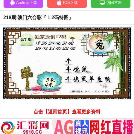
Android下载
IOS下载
访问官网
218期:澳门六合彩『 1 2码特图』
点击【返回首页】查看更多资料