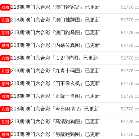
218期:澳门六合彩『澳门管家婆』已更新
51776.cc
彩图
218期:澳门六合彩『澳门挂牌图』已更新
51776.cc
彩图
218期:澳门六合彩『澳门跑马图』已更新
51776.cc
彩图
218期:澳门六合彩『内幕传真图』已更新
51776.cc
彩图
218期:澳门六合彩『 1 2码特图』已更新
51776.cc
彩图
218期:澳门六合彩『九肖十码图』已更新
51776.cc
彩图
218期:澳门六合彩『四不像玄机』已更新
51776.cc
彩图
218期:澳门六合彩『正版一肖图』已更新
51776.cc
彩图
218期:澳门六合彩『今日闲情 2』已更新
51776.cc
彩图
218期:澳门六合彩『高清跑狗图』已更新
51776.cc
彩图
218期:澳门六合彩『另版跑狗图』已更新
51776.cc
彩图