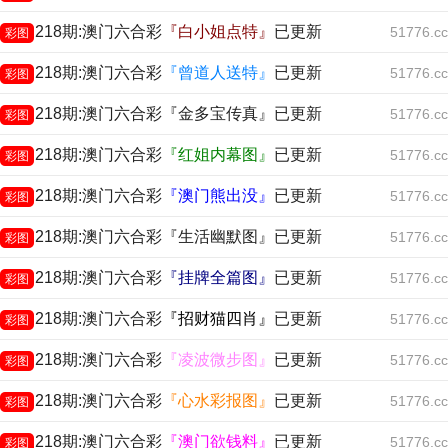
218期:澳门六合彩
『白小姐点特』
已更新
51776.cc
彩图
218期:澳门六合彩
『曾道人送特』
已更新
51776.cc
彩图
218期:澳门六合彩『金多宝传真』已更新
51776.cc
彩图
218期:澳门六合彩
『红姐内幕图』
已更新
51776.cc
彩图
218期:澳门六合彩
『澳门熊出没』
已更新
51776.cc
彩图
218期:澳门六合彩『生活幽默图』已更新
51776.cc
彩图
218期:澳门六合彩
『挂牌全篇图』
已更新
51776.cc
彩图
218期:澳门六合彩
『招财猫四肖』
已更新
51776.cc
彩图
218期:澳门六合彩
『凌波微步图』
已更新
51776.cc
彩图
218期:澳门六合彩
『心水彩报图』
已更新
51776.cc
彩图
218期:澳门六合彩
『澳门欲钱料』
已更新
51776.cc
彩图