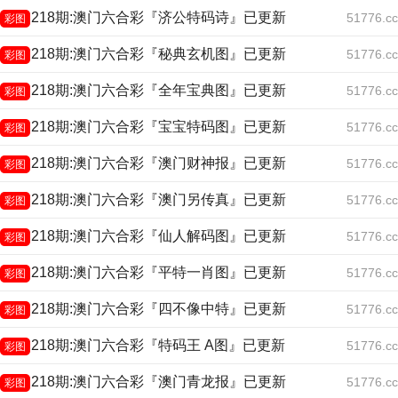
218期:澳门六合彩『济公特码诗』已更新
51776.cc
彩图
218期:澳门六合彩『秘典玄机图』已更新
51776.cc
彩图
218期:澳门六合彩『全年宝典图』已更新
51776.cc
彩图
218期:澳门六合彩『宝宝特码图』已更新
51776.cc
彩图
218期:澳门六合彩『澳门财神报』已更新
51776.cc
彩图
218期:澳门六合彩『澳门另传真』已更新
51776.cc
彩图
218期:澳门六合彩『仙人解码图』已更新
51776.cc
彩图
218期:澳门六合彩『平特一肖图』已更新
51776.cc
彩图
218期:澳门六合彩『四不像中特』已更新
51776.cc
彩图
218期:澳门六合彩『特码王 A图』已更新
51776.cc
彩图
218期:澳门六合彩『澳门青龙报』已更新
51776.cc
彩图