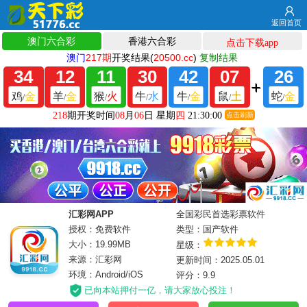
返回首页
汇彩网APP
全国彩民首选彩票软件
授权：免费软件
类型：国产软件
大小：19.99MB
星级：
来源：汇彩网
更新时间：2025.05.01
环境：Android/iOS
评分：9.9
已向本站押付一亿，请大家放心投注！