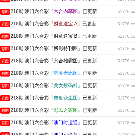
218期:澳门六合彩
『六合内幕图』
已更新
51776.cc
彩图
218期:澳门六合彩
『财童送宝 A』
已更新
51776.cc
彩图
218期:澳门六合彩
『财童送宝 B』
已更新
51776.cc
彩图
218期:澳门六合彩
『博彩特刊图』
已更新
51776.cc
彩图
218期:澳门六合彩
『六合雄霸图』
已更新
51776.cc
彩图
218期:澳门六合彩
『奇准无比图』
已更新
51776.cc
彩图
218期:澳门六合彩
『美女数码料』
已更新
51776.cc
彩图
218期:澳门六合彩
『普度众生图』
已更新
51776.cc
彩图
218期:澳门六合彩
『彩民之家图』
已更新
51776.cc
彩图
218期:澳门六合彩
『澳门时运通』
已更新
51776.cc
彩图
218期:澳门六合彩
『澳门小诸葛』
已更新
51776.cc