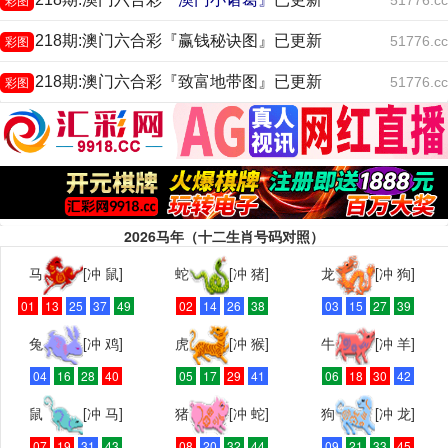
彩图
218期:澳门六合彩『赢钱秘诀图』已更新
51776.cc
彩图
218期:澳门六合彩『致富地带图』已更新
51776.cc
彩图